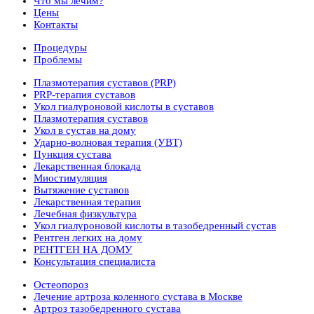
Что мы лечим?
Цены
Контакты
Процедуры
Проблемы
Плазмотерапия суставов (PRP)
PRP-терапия суставов
Укол гиалуроновой кислоты в суставов
Плазмотерапия суставов
Укол в сустав на дому
Ударно-волновая терапия (УВТ)
Пункция сустава
Лекарственная блокада
Миостимуляция
Вытяжение суставов
Лекарственная терапия
Лечебная физкультура
Укол гиалуроновой кислоты в тазобедренный сустав
Рентген легких на дому
РЕНТГЕН НА ДОМУ
Консультация специалиста
Остеопороз
Лечение артроза коленного сустава в Москве
Артроз тазобедренного сустава