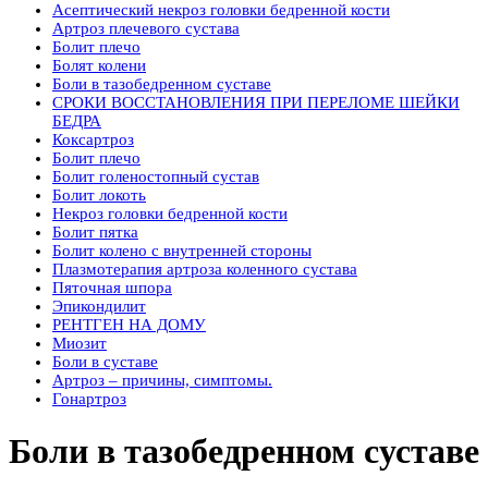
Асептический некроз головки бедренной кости
Артроз плечевого сустава
Болит плечо
Болят колени
Боли в тазобедренном суставе
СРОКИ ВОССТАНОВЛЕНИЯ ПРИ ПЕРЕЛОМЕ ШЕЙКИ
БЕДРА
Коксартроз
Болит плечо
Болит голеностопный сустав
Болит локоть
Некроз головки бедренной кости
Болит пятка
Болит колено с внутренней стороны
Плазмотерапия артроза коленного сустава
Пяточная шпора
Эпикондилит
РЕНТГЕН НА ДОМУ
Миозит
Боли в суставе
Артроз – причины, симптомы.
Гонартроз
Боли в тазобедренном суставе